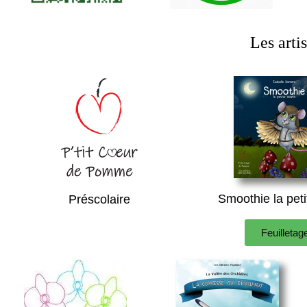
Les artis
Smoothie la peti
Préscolaire
Feuilletag