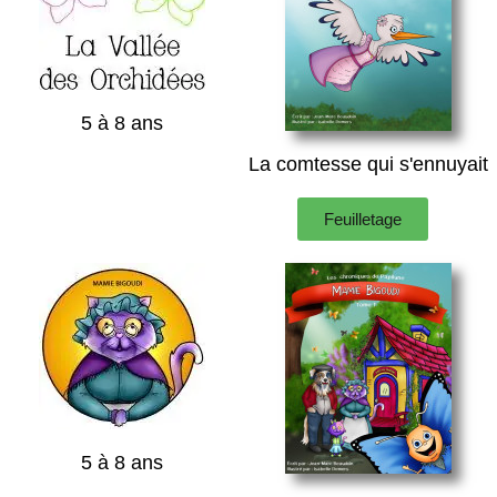
5 à 8 ans
La comtesse qui s'ennuyait
Feuilletage
5 à 8 ans