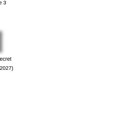
e 3
secret
2027)