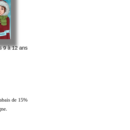
s 9 à 12 ans
rabais de 15%
gne.