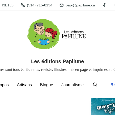
n H3E1L3
(514) 715-8134
papi@papilune.ca
Les éditions Papilune
res sont tous écrits, relus, révisés, illustrés, mis en page et imprimés au
ropos
Artisans
Blogue
Journalisme
Bo