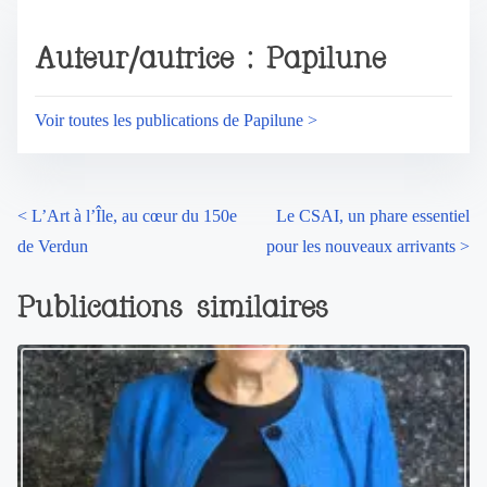
Auteur/autrice : Papilune
Voir toutes les publications de Papilune >
<
L’Art à l’Île, au cœur du 150e
Le CSAI, un phare essentiel
de Verdun
pour les nouveaux arrivants
>
Publications similaires