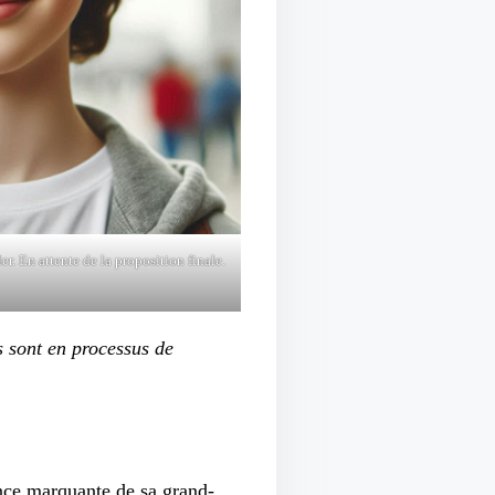
. En attente de la proposition finale.
s sont en processus de
ence marquante de sa grand-