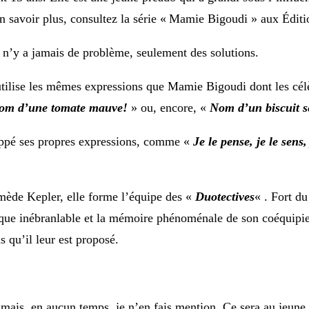
 savoir plus, consultez la série « Mamie Bigoudi » aux Éditi
n’y a jamais de problème, seulement des solutions.
e utilise les mêmes expressions que Mamie Bigoudi dont les cé
om d’une tomate mauve!
» ou, encore, «
Nom d’un biscuit s
oppé ses propres expressions, comme «
Je le pense, je le sens, 
ède Kepler, elle forme l’équipe des «
Duotectives
« . Fort du
ique inébranlable et la mémoire phénoménale de son coéquipi
s qu’il leur est proposé.
ais, en aucun temps, je n’en fais mention. Ce sera au jeune l