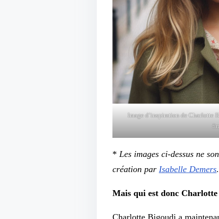
Image d’inspiration de Charlotte B
fi
*
Les images ci-dessus ne sont 
création par
Isabelle Demers
.
Mais qui est donc Charlotte
Charlotte Bigoudi a maintenan