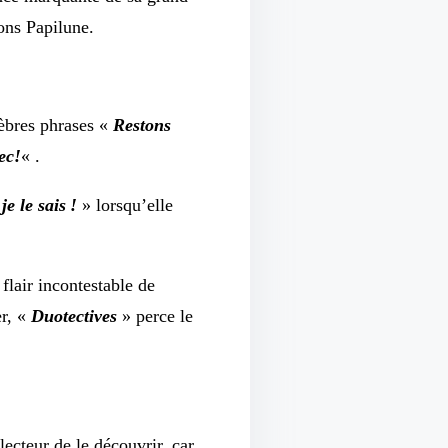
ons Papilune.
lèbres phrases «
Restons
ec!
« .
je le sais !
» lorsqu’elle
 flair incontestable de
er, «
Duotectives
» perce le
ecteur de le découvrir, car,