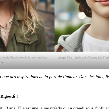
igoudi. En attente de la proposition
Image d’inspiration de Ganymède Kepler
nale.
que des inspirations de la part de l’auteur. Dans les faits, il
 Bigoudi ?
t 13 ans. Elle est une jeune préado qui a grandi sous l’influ