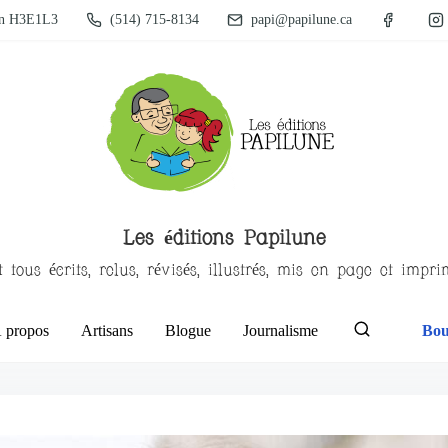
un H3E1L3
(514) 715-8134
papi@papilune.ca
Les éditions Papilune
t tous écrits, relus, révisés, illustrés, mis en page et impr
 propos
Artisans
Blogue
Journalisme
Bou